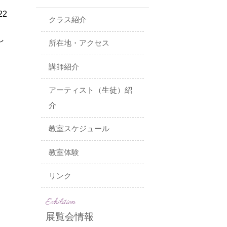
22
クラス紹介
し
所在地・アクセス
講師紹介
アーティスト（生徒）紹
介
教室スケジュール
教室体験
リンク
Exhibition
展覧会情報