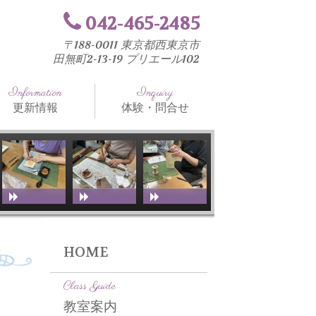
042-465-2485
〒188-0011 東京都西東京市
田無町2-13-19 プリエール102
Information
Inquiry
更新情報
体験・問合せ
知らせ
法と工具
室ブログ
HOME
Class Guide
教室案内