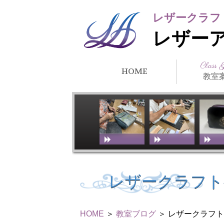
レザークラフ
レザー
Class 
HOME
教室
クラス紹
所在地・
講師紹介
アーティ
教室スケ
教室体験
リンク
徒）紹介
レザークラフト
HOME
＞
教室ブログ
＞ レザークラフ