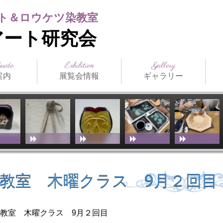
ト＆ロウケツ染教室
アート研究会
Guide
Exhibition
Gallery
案内
展覧会情報
ギャラリー
日本の公募展
海外の公募展
介
アクセス
スト（生
ジュール
まつだみちこ個展
教室展覧会
その他展覧会
ILCE
日本革工芸展
IFoLG
World Leather
講師作品
生徒作品
作品別一覧
技法別一覧
販売品
メディア掲載
お
技
教
（International
Debut(Sheridan)
Leather Craft
Exhibition）
教室 木曜クラス 9月２回目
ト教室 木曜クラス 9月２回目