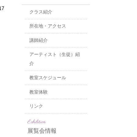
17
クラス紹介
所在地・アクセス
講師紹介
アーティスト（生徒）紹
介
教室スケジュール
教室体験
リンク
Exhibition
展覧会情報