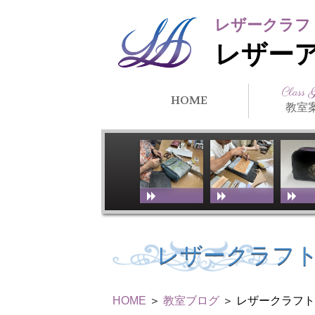
レザークラフ
レザー
Class 
HOME
教室
クラス紹
所在地・
講師紹介
アーティ
教室スケ
教室体験
リンク
徒）紹介
レザークラフト
HOME
＞
教室ブログ
＞ レザークラフ