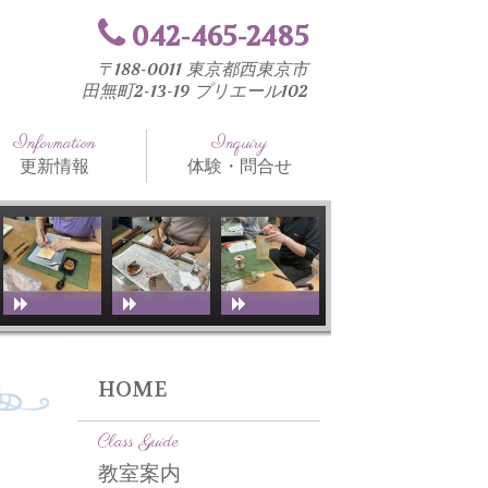
042-465-2485
〒188-0011 東京都西東京市
田無町2-13-19 プリエール102
Information
Inquiry
更新情報
体験・問合せ
知らせ
法と工具
室ブログ
HOME
Class Guide
教室案内