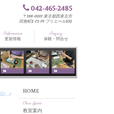
042-465-2485
〒188-0011 東京都西東京市
田無町2-13-19 プリエール102
Information
Inquiry
更新情報
体験・問合せ
知らせ
法と工具
室ブログ
HOME
Class Guide
教室案内