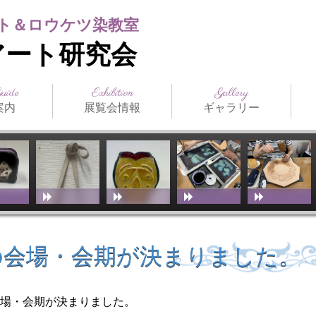
ト＆ロウケツ染教室
アート研究会
Guide
Exhibition
Gallery
案内
展覧会情報
ギャラリー
日本の公募展
海外の公募展
介
アクセス
スト（生
ジュール
まつだみちこ個展
教室展覧会
その他展覧会
ILCE
日本革工芸展
IFoLG
World Leather
講師作品
生徒作品
作品別一覧
技法別一覧
販売品
メディア掲載
お
技
教
（International
Debut(Sheridan)
Leather Craft
Exhibition）
の会場・会期が決まりました。
会場・会期が決まりました。