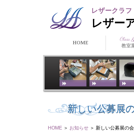
レザークラフ
レザー
Class 
HOME
教室
クラス紹
所在地・
講師紹介
アーティ
教室スケ
教室体験
リンク
徒）紹介
新しい公募展
HOME
＞
お知らせ
＞ 新しい公募展の