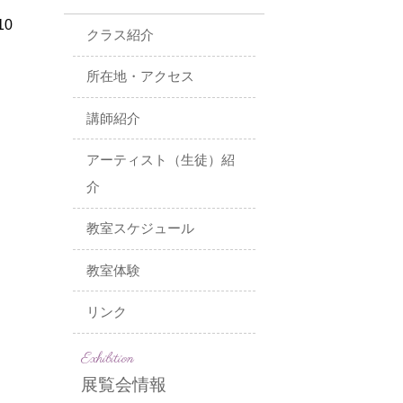
10
クラス紹介
所在地・アクセス
講師紹介
アーティスト（生徒）紹
介
教室スケジュール
教室体験
リンク
Exhibition
展覧会情報