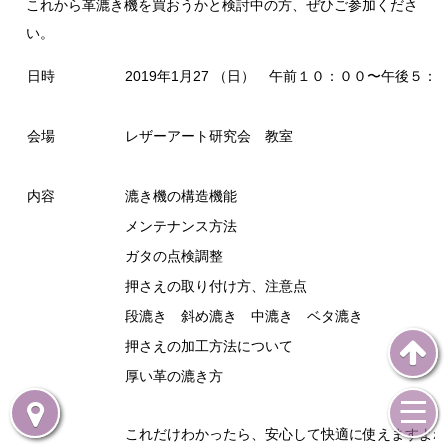
これから革漉き機を買おうかと検討中の方、ぜひご参加くださ
い。
日時
2019年1月27 （日） 午前１０：００〜午後５：
会場
レザーアート研究会 教室
内容
漉き機の構造機能
メンテナンス方法
ガタの点検調整
押さえの取り付け方、注意点
段漉き 斜め漉き 中漉き ベタ漉き
押さえの加工方法について
厚い革の漉き方
これだけわかったら、安心して快適に使えますよね