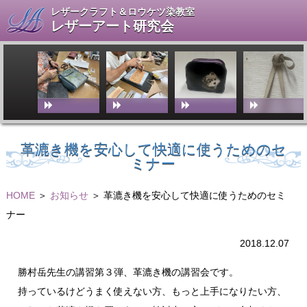
レザークラフト＆ロウケツ染教室
レザーアート研究会
革漉き機を安心して快適に使うためのセ
ミナー
HOME
＞
お知らせ
＞ 革漉き機を安心して快適に使うためのセミ
ナー
2018.12.07
勝村岳先生の講習第３弾、革漉き機の講習会です。
持っているけどうまく使えない方、もっと上手になりたい方、