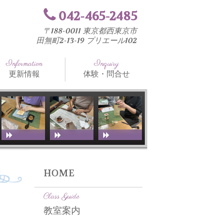
042-465-2485
〒188-0011 東京都西東京市
田無町2-13-19 プリエール102
Information
Inquiry
更新情報
体験・問合せ
知らせ
法と工具
室ブログ
HOME
Class Guide
教室案内