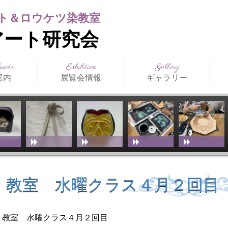
ト＆ロウケツ染教室
アート研究会
Guide
Exhibition
Gallery
案内
展覧会情報
ギャラリー
日本の公募展
海外の公募展
介
アクセス
スト（生
ジュール
まつだみちこ個展
教室展覧会
その他展覧会
ILCE
日本革工芸展
IFoLG
World Leather
講師作品
生徒作品
作品別一覧
技法別一覧
販売品
メディア掲載
お
技
教
（International
Debut(Sheridan)
Leather Craft
Exhibition）
 教室 水曜クラス４月２回目
ト 教室 水曜クラス４月２回目