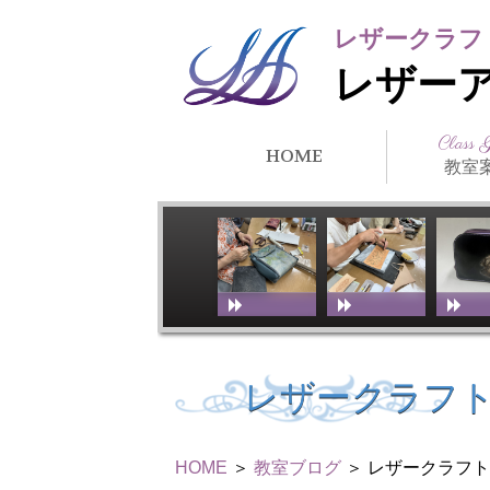
レザークラフ
レザー
Class 
HOME
教室
クラス紹
所在地・
講師紹介
アーティ
教室スケ
教室体験
リンク
徒）紹介
レザークラフト
HOME
＞
教室ブログ
＞ レザークラフ