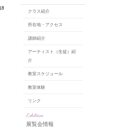
18
クラス紹介
所在地・アクセス
講師紹介
アーティスト（生徒）紹
介
教室スケジュール
教室体験
リンク
Exhibition
展覧会情報