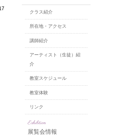
17
クラス紹介
所在地・アクセス
講師紹介
アーティスト（生徒）紹
介
教室スケジュール
教室体験
リンク
Exhibition
展覧会情報