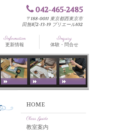
042-465-2485
〒188-0011 東京都西東京市
田無町2-13-19 プリエール102
Information
Inquiry
更新情報
体験・問合せ
知らせ
法と工具
室ブログ
せ
HOME
Class Guide
教室案内