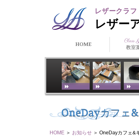
レザークラフ
レザー
Class 
HOME
教室
クラス紹
所在地・
講師紹介
アーティ
教室スケ
教室体験
リンク
徒）紹介
OneDayカフ
HOME
＞
お知らせ
＞ OneDayカフ