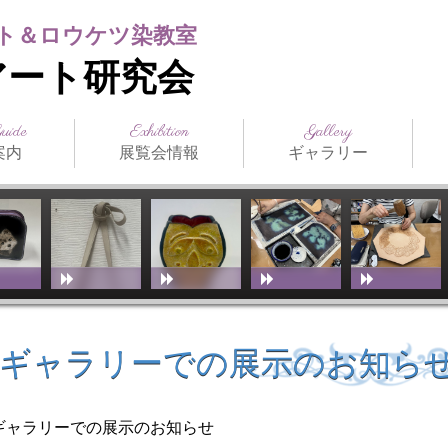
ト＆ロウケツ染教室
アート研究会
Guide
Exhibition
Gallery
案内
展覧会情報
ギャラリー
日本の公募展
海外の公募展
介
アクセス
スト（生
ジュール
まつだみちこ個展
教室展覧会
その他展覧会
ILCE
日本革工芸展
IFoLG
World Leather
講師作品
生徒作品
作品別一覧
技法別一覧
販売品
メディア掲載
お
技
教
（International
Debut(Sheridan)
Leather Craft
Exhibition）
ェ&ギャラリーでの展示のお知ら
ェ&ギャラリーでの展示のお知らせ