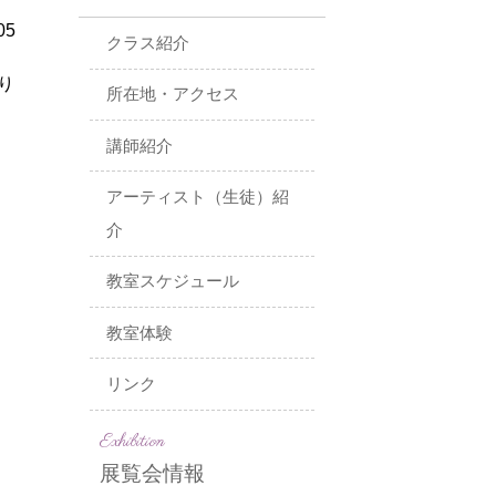
05
クラス紹介
り
所在地・アクセス
講師紹介
アーティスト（生徒）紹
介
教室スケジュール
教室体験
リンク
Exhibition
展覧会情報