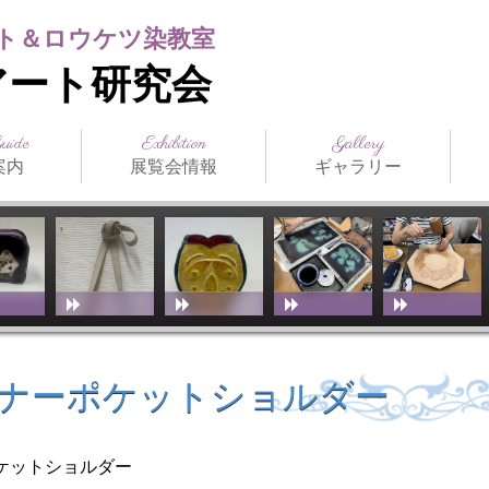
ト＆ロウケツ染教室
アート研究会
Guide
Exhibition
Gallery
案内
展覧会情報
ギャラリー
日本の公募展
海外の公募展
介
アクセス
スト（生
ジュール
まつだみちこ個展
教室展覧会
その他展覧会
ILCE
日本革工芸展
IFoLG
World Leather
講師作品
生徒作品
作品別一覧
技法別一覧
販売品
メディア掲載
お
技
教
（International
Debut(Sheridan)
Leather Craft
Exhibition）
スナーポケットショルダー
ケットショルダー