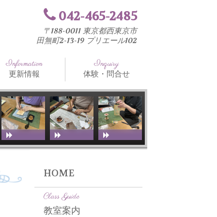
042-465-2485
〒188-0011 東京都西東京市
田無町2-13-19 プリエール102
Information
Inquiry
更新情報
体験・問合せ
知らせ
法と工具
室ブログ
HOME
Class Guide
教室案内