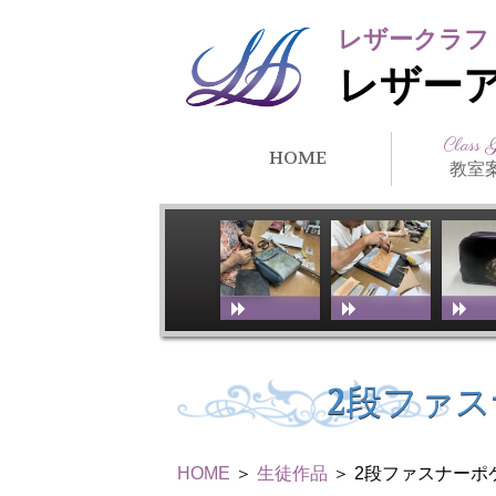
レザークラフ
レザー
Class 
HOME
教室
クラス紹
所在地・
講師紹介
アーティ
教室スケ
教室体験
リンク
徒）紹介
2段ファ
HOME
＞
生徒作品
＞ 2段ファスナーポ