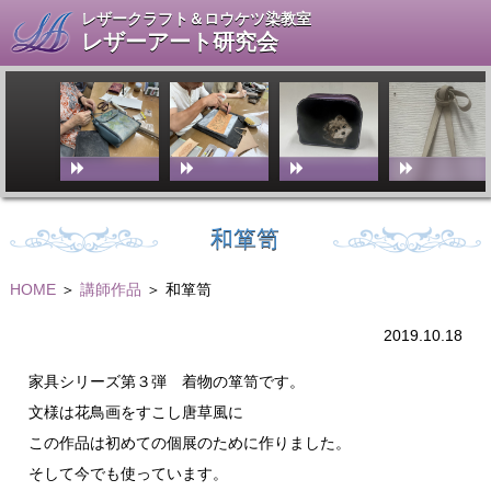
レザークラフト＆ロウケツ染教室
レザーアート研究会
和箪笥
HOME
＞
講師作品
＞ 和箪笥
2019.10.18
家具シリーズ第３弾 着物の箪笥です。
文様は花鳥画をすこし唐草風に
この作品は初めての個展のために作りました。
そして今でも使っています。