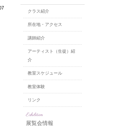
07
クラス紹介
所在地・アクセス
講師紹介
アーティスト（生徒）紹
介
教室スケジュール
教室体験
リンク
Exhibition
展覧会情報