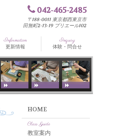
042-465-2485
〒188-0011 東京都西東京市
田無町2-13-19 プリエール102
Information
Inquiry
更新情報
体験・問合せ
知らせ
法と工具
室ブログ
HOME
Class Guide
教室案内