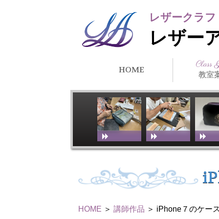
レザークラフ
レザー
Class 
HOME
教室
クラス紹
所在地・
講師紹介
アーティ
教室スケ
教室体験
リンク
徒）紹介
i
HOME
＞
講師作品
＞ iPhone７のケー