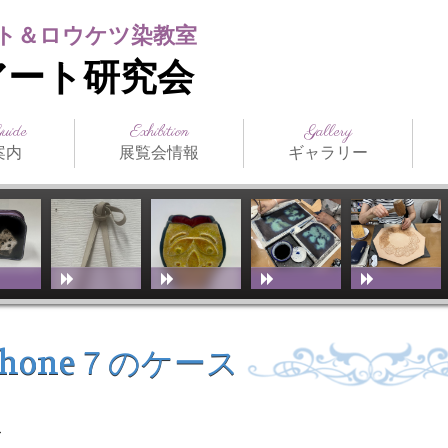
ト＆ロウケツ染教室
アート研究会
Guide
Exhibition
Gallery
案内
展覧会情報
ギャラリー
日本の公募展
海外の公募展
介
アクセス
スト（生
ジュール
まつだみちこ個展
教室展覧会
その他展覧会
ILCE
日本革工芸展
IFoLG
World Leather
講師作品
生徒作品
作品別一覧
技法別一覧
販売品
メディア掲載
お
技
教
（International
Debut(Sheridan)
Leather Craft
Exhibition）
Phone７のケース
ス