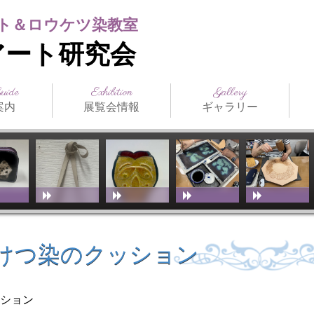
ト＆ロウケツ染教室
アート研究会
Guide
Exhibition
Gallery
案内
展覧会情報
ギャラリー
日本の公募展
海外の公募展
介
アクセス
スト（生
ジュール
まつだみちこ個展
教室展覧会
その他展覧会
ILCE
日本革工芸展
IFoLG
World Leather
講師作品
生徒作品
作品別一覧
技法別一覧
販売品
メディア掲載
お
技
教
（International
Debut(Sheridan)
Leather Craft
Exhibition）
けつ染のクッション
ッション