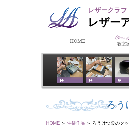
レザークラフ
レザー
Class 
HOME
教室
クラス紹
所在地・
講師紹介
アーティ
教室スケ
教室体験
リンク
徒）紹介
ろう
HOME
＞
生徒作品
＞ ろうけつ染のク