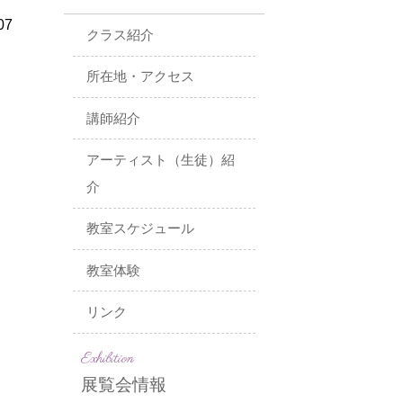
07
クラス紹介
所在地・アクセス
講師紹介
アーティスト（生徒）紹
介
教室スケジュール
教室体験
リンク
Exhibition
展覧会情報