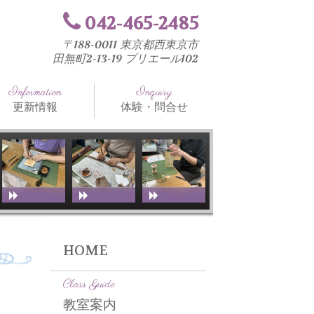
042-465-2485
〒188-0011 東京都西東京市
田無町2-13-19 プリエール102
Information
Inquiry
更新情報
体験・問合せ
知らせ
法と工具
室ブログ
HOME
Class Guide
教室案内