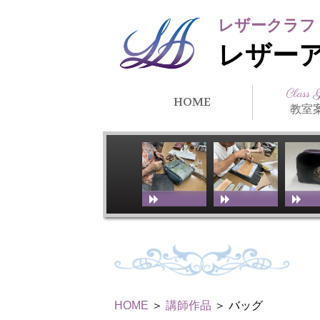
レザークラフ
レザー
Class 
HOME
教室
クラス紹
所在地・
講師紹介
アーティ
教室スケ
教室体験
リンク
徒）紹介
HOME
＞
講師作品
＞ バッグ