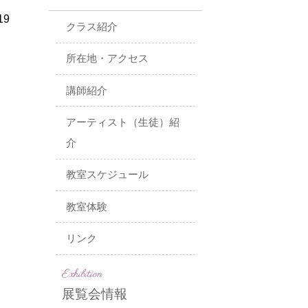
19
クラス紹介
所在地・アクセス
講師紹介
アーティスト（生徒）紹
介
教室スケジュール
教室体験
リンク
Exhibition
展覧会情報