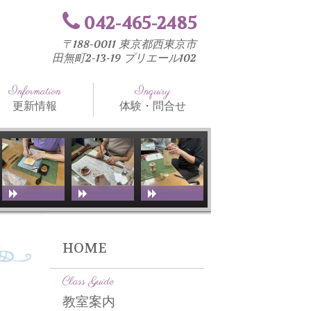
042-465-2485
〒188-0011 東京都西東京市
田無町2-13-19 プリエール102
Information
Inquiry
更新情報
体験・問合せ
知らせ
法と工具
室ブログ
HOME
Class Guide
教室案内