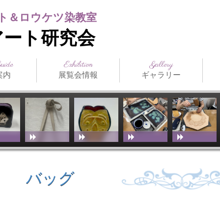
ト＆ロウケツ染教室
アート研究会
Guide
Exhibition
Gallery
案内
展覧会情報
ギャラリー
日本の公募展
海外の公募展
介
アクセス
スト（生
ジュール
まつだみちこ個展
教室展覧会
その他展覧会
ILCE
日本革工芸展
IFoLG
World Leather
講師作品
生徒作品
作品別一覧
技法別一覧
販売品
メディア掲載
お
技
教
（International
Debut(Sheridan)
Leather Craft
Exhibition）
バッグ