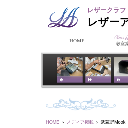
レザークラフ
レザー
Class 
HOME
教室
クラス紹
所在地・
講師紹介
アーティ
教室スケ
教室体験
リンク
徒）紹介
HOME
＞
メディア掲載
＞ 武蔵野Mook