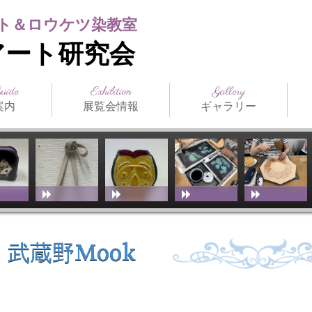
ト＆ロウケツ染教室
アート研究会
Guide
Exhibition
Gallery
案内
展覧会情報
ギャラリー
日本の公募展
海外の公募展
介
アクセス
スト（生
ジュール
まつだみちこ個展
教室展覧会
その他展覧会
ILCE
日本革工芸展
IFoLG
World Leather
講師作品
生徒作品
作品別一覧
技法別一覧
販売品
メディア掲載
お
技
教
（International
Debut(Sheridan)
Leather Craft
Exhibition）
武蔵野Mook