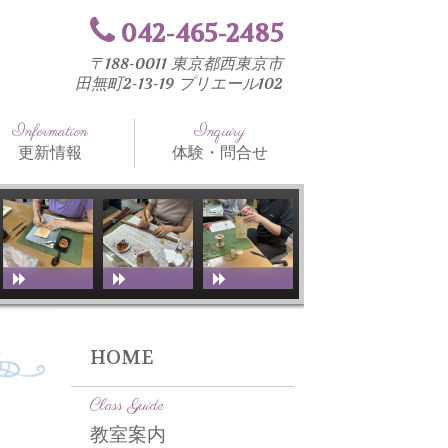
042-465-2485
〒188-0011 東京都西東京市
田無町2-13-19 プリエール102
Information
Inquiry
更新情報
体験・問合せ
知らせ
法と工具
室ブログ
HOME
Class Guide
教室案内