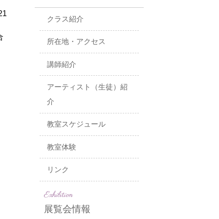
21
クラス紹介
合
所在地・アクセス
講師紹介
アーティスト（生徒）紹
介
教室スケジュール
教室体験
リンク
Exhibition
展覧会情報