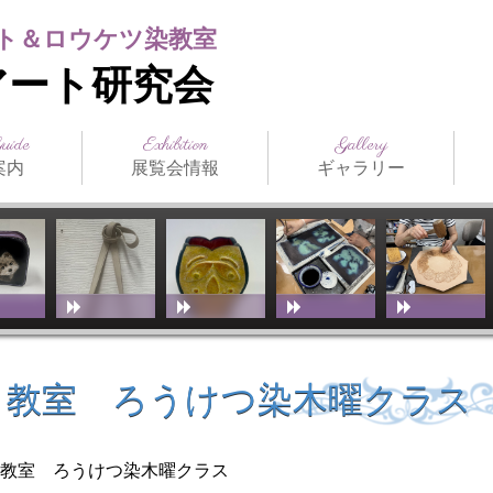
ト＆ロウケツ染教室
アート研究会
Guide
Exhibition
Gallery
案内
展覧会情報
ギャラリー
日本の公募展
海外の公募展
介
アクセス
スト（生
ジュール
まつだみちこ個展
教室展覧会
その他展覧会
ILCE
日本革工芸展
IFoLG
World Leather
講師作品
生徒作品
作品別一覧
技法別一覧
販売品
メディア掲載
お
技
教
（International
Debut(Sheridan)
Leather Craft
Exhibition）
ト教室 ろうけつ染木曜クラス
ト教室 ろうけつ染木曜クラス