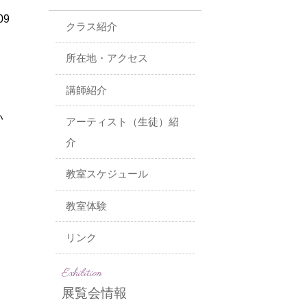
09
クラス紹介
所在地・アクセス
講師紹介
い
アーティスト（生徒）紹
介
教室スケジュール
教室体験
リンク
Exhibition
展覧会情報