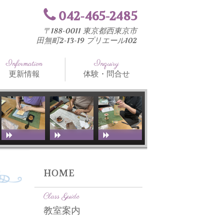
042-465-2485
〒188-0011 東京都西東京市
田無町2-13-19 プリエール102
Information
Inquiry
更新情報
体験・問合せ
知らせ
法と工具
室ブログ
HOME
Class Guide
教室案内