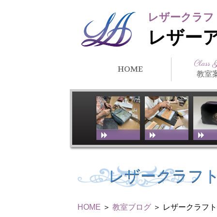
レザークラフ
レザー
Class 
HOME
教室
クラス紹
所在地・
講師紹介
アーティ
教室スケ
教室体験
リンク
徒）紹介
レザークラフ
HOME
＞
教室ブログ
＞ レザークラフ