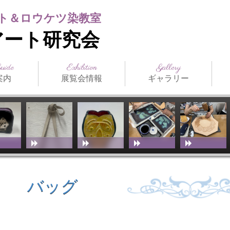
ト＆ロウケツ染教室
アート研究会
Guide
Exhibition
Gallery
案内
展覧会情報
ギャラリー
日本の公募展
海外の公募展
介
アクセス
スト（生
ジュール
まつだみちこ個展
教室展覧会
その他展覧会
ILCE
日本革工芸展
IFoLG
World Leather
講師作品
生徒作品
作品別一覧
技法別一覧
販売品
メディア掲載
お
技
教
（International
Debut(Sheridan)
Leather Craft
Exhibition）
バッグ