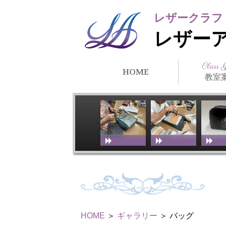
レザークラフ
レザー
Class 
HOME
教室
クラス紹
所在地・
講師紹介
アーティ
教室スケ
教室体験
リンク
徒）紹介
HOME
＞
ギャラリー
＞ バッグ