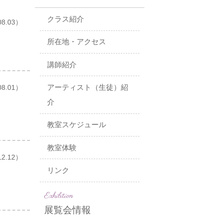
クラス紹介
08.03）
所在地・アクセス
講師紹介
アーティスト（生徒）紹
08.01）
介
教室スケジュール
教室体験
12.12）
リンク
Exhibition
展覧会情報