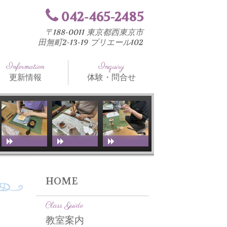
042-465-2485
〒188-0011 東京都西東京市
田無町2-13-19 プリエール102
Information
Inquiry
更新情報
体験・問合せ
知らせ
法と工具
室ブログ
HOME
Class Guide
教室案内